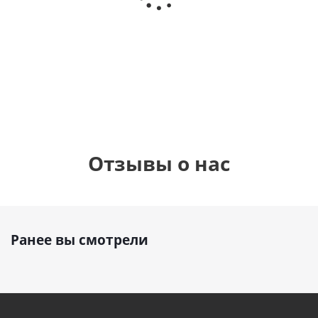
Сердце розовое
(40х102
(40х102
фольгированный
см)
см)
шар с гелием (45
см)
1 330
1 330
руб.
руб.
895
руб.
Отзывы о нас
Ранее вы смотрели