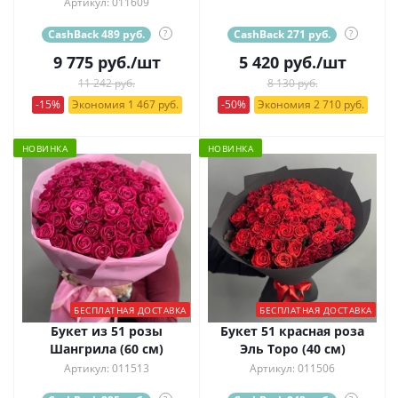
Артикул: 011609
CashBack 489 руб.
?
CashBack 271 руб.
?
9 775
руб.
/шт
5 420
руб.
/шт
11 242 руб.
8 130 руб.
-15%
Экономия 1 467 руб.
-50%
Экономия 2 710 руб.
НОВИНКА
НОВИНКА
БЕСПЛАТНАЯ ДОСТАВКА
БЕСПЛАТНАЯ ДОСТАВКА
Букет из 51 розы
Букет 51 красная роза
Шангрила (60 см)
Эль Торо (40 см)
Артикул: 011513
Артикул: 011506