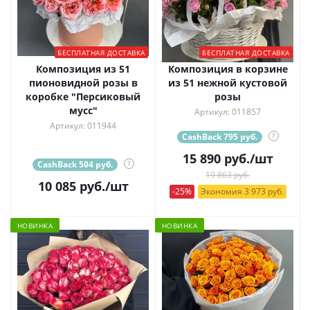
БЕСПЛАТНАЯ ДОСТАВКА
БЕСПЛАТНАЯ ДОСТАВКА
Композиция из 51
Композиция в корзине
пионовидной розы в
из 51 нежной кустовой
коробке "Персиковый
розы
мусс"
Артикул: 011857
Артикул: 011944
CashBack 795 руб.
?
15 890
руб.
/шт
CashBack 504 руб.
?
19 863 руб.
10 085
руб.
/шт
-25%
Экономия 3 973 руб.
НОВИНКА
НОВИНКА