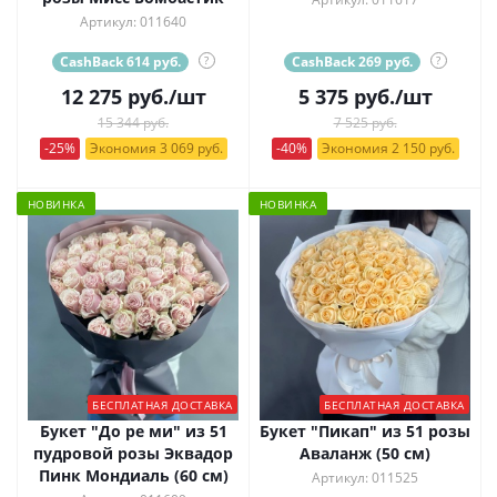
Артикул: 011640
CashBack 614 руб.
?
CashBack 269 руб.
?
12 275
руб.
/шт
5 375
руб.
/шт
15 344 руб.
7 525 руб.
-25%
Экономия 3 069 руб.
-40%
Экономия 2 150 руб.
НОВИНКА
НОВИНКА
БЕСПЛАТНАЯ ДОСТАВКА
БЕСПЛАТНАЯ ДОСТАВКА
Букет "До ре ми" из 51
Букет "Пикап" из 51 розы
пудровой розы Эквадор
Аваланж (50 см)
Пинк Мондиаль (60 см)
Артикул: 011525