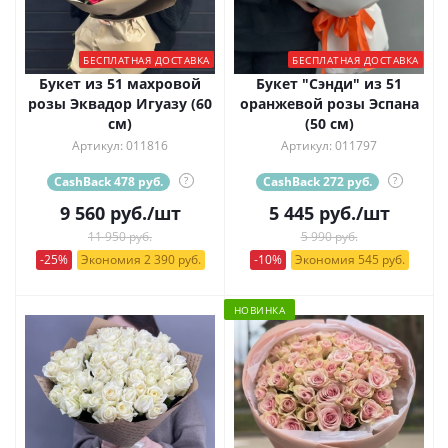
БЕСПЛАТНАЯ ДОСТАВКА
БЕСПЛАТНАЯ ДОСТАВКА
Букет из 51 махровой
Букет "Сэнди" из 51
розы Эквадор Игуазу (60
оранжевой розы Эспана
см)
(50 см)
Артикул: 011816
Артикул: 011797
CashBack 478 руб.
?
CashBack 272 руб.
?
9 560
руб.
/шт
5 445
руб.
/шт
11 950 руб.
5 990 руб.
-25%
Экономия 2 390 руб.
-10%
Экономия 545 руб.
НОВИНКА