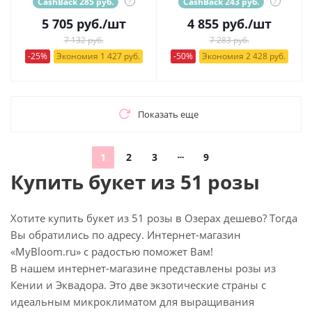
CashBack 285 руб.
?
CashBack 243 руб.
?
5 705
руб.
/шт
4 855
руб.
/шт
7 132 руб.
7 283 руб.
-25%
Экономия 1 427 руб.
-50%
Экономия 2 428 руб.
Показать еще
1
2
3
9
Купить букет из 51 розы
Хотите купить букет из 51 розы в Озерах дешево? Тогда
Вы обратились по адресу. Интернет-магазин
«MyBloom.ru» с радостью поможет Вам!
В нашем интернет-магазине представлены розы из
Кении и Эквадора. Это две экзотические страны с
идеальным микроклиматом для выращивания