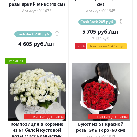
розы яркий микс (40 см)
см)
Артикул: 011672
Артикул: 011645
CashBack 285 руб.
?
5 705
руб.
/шт
CashBack 230 руб.
?
7 132 руб.
4 605
руб.
/шт
-25%
Экономия 1 427 руб.
НОВИНКА
БЕСПЛАТНАЯ ДОСТАВКА
БЕСПЛАТНАЯ ДОСТАВКА
Композиция в корзине
Букет из 51 красной
из 51 белой кустовой
розы Эль Торо (50 см)
розы Мисс Бомбастик
Артикул: 011617