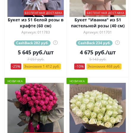
БЕСПЛАТНАЯ ДОСТАВКА
БЕСПЛАТНАЯ ДОСТАВКА
Букет из 51 белой розы в
Букет "Иванна" из 51
крафте (60 см)
пастельной розы (40 см)
Артикул: 011783
Артикул: 011701
CashBack 282 руб.
?
CashBack 234 руб.
?
5 645
руб.
/шт
4 675
руб.
/шт
7 057 руб.
5 143 руб.
-25%
Экономия 1 412 руб.
-10%
Экономия 468 руб.
НОВИНКА
НОВИНКА