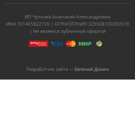
ИП Чулкова Анастасия Александровна
ИНН 331405822720 | ОГРН/ОГРНИП 325508100350519
| Не является публичной офертой
Разработчик сайта —
Евгений Донич