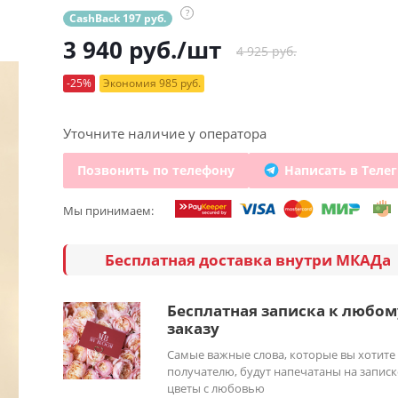
?
CashBack 197 руб.
3 940
руб.
/шт
4 925 руб.
-25%
Экономия 985 руб.
Уточните наличие у оператора
Позвонить по телефону
Написать в Теле
Мы принимаем:
Бесплатная доставка внутри МКАДа
Бесплатная записка к любом
заказу
Самые важные слова, которые вы хотите
получателю, будут напечатаны на записк
цветы с любовью