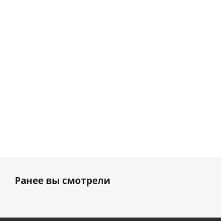
Сердце розовое
(45 см)
(40х102
фольгированный
см)
шар с гелием (45
см)
1 330
895
руб.
895
руб.
руб.
Ранее вы смотрели