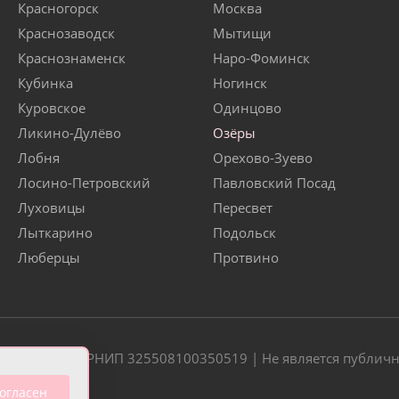
Красногорск
Москва
Краснозаводск
Мытищи
Краснознаменск
Наро-Фоминск
Кубинка
Ногинск
Куровское
Одинцово
Ликино-Дулёво
Озёры
Лобня
Орехово-Зуево
Лосино-Петровский
Павловский Посад
Луховицы
Пересвет
Лыткарино
Подольск
Люберцы
Протвино
20 | ОГРН/ОГРНИП 325508100350519 | Не является публич
огласен