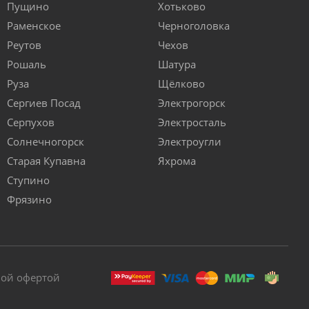
Пущино
Хотьково
Раменское
Черноголовка
Реутов
Чехов
Рошаль
Шатура
Руза
Щёлково
Сергиев Посад
Электрогорск
Серпухов
Электросталь
Солнечногорск
Электроугли
Старая Купавна
Яхрома
Ступино
Фрязино
ной офертой