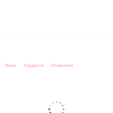
Вазы
Сладости
Открытки
Шар
Шар
Шар
Шар
гелиевый
гелиевый
гелиевый
Звезда - С
цифра 4
цифра 3
цифра 1
днем