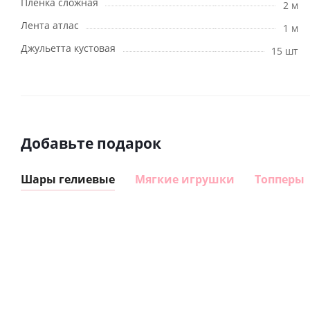
Пленка сложная
2 м
Лента атлас
1 м
Джульетта кустовая
15 шт
Добавьте подарок
Шары гелиевые
Мягкие игрушки
Топперы
Шар
Шар
сердце I
гелиевый
love you
цифра 8