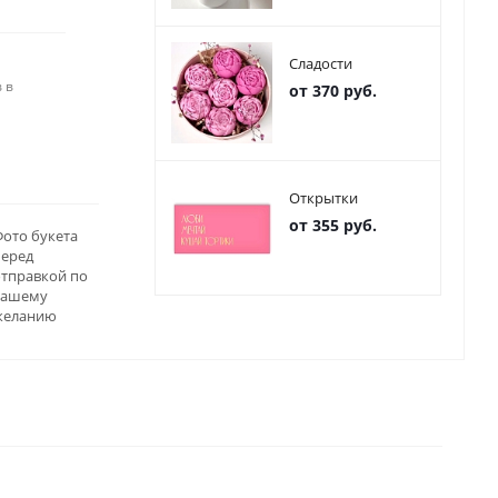
Сладости
 в
от 370 руб.
Открытки
от 355 руб.
ото букета
перед
отправкой по
вашему
желанию