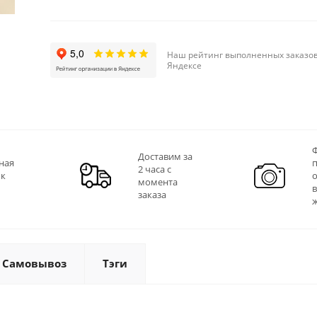
Наш рейтинг выполненных заказов
Яндексе
Ф
Доставим за
ная
2 часа с
 к
момента
заказа
Самовывоз
Тэги