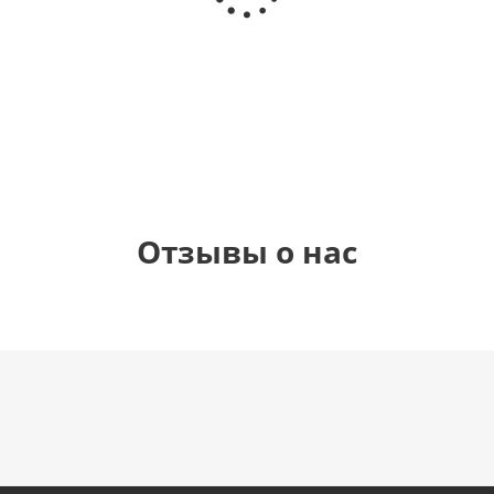
(40х102
(40х102
(40х102
рождения
см)
см)
см)
(45 см)
1 330
1 330
1 330
895
руб.
руб.
руб.
руб.
Отзывы о нас