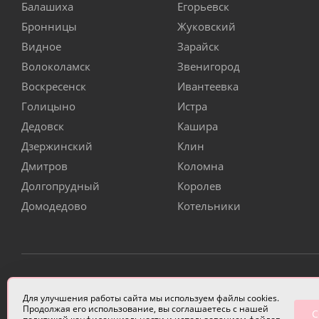
Балашиха
Егорьевск
Бронницы
Жуковский
Видное
Зарайск
Волоколамск
Звенигород
Воскресенск
Ивантеевка
Голицыно
Истра
Дедовск
Кашира
Дзержинский
Клин
Дмитров
Коломна
Долгопрудный
Королев
Домодедово
Котельники
ИП Чулкова Анастасия Александровна ИНН 3314058227
Для улучшения работы сайта мы используем файлы cookies.
Продолжая его использование, вы соглашаетесь с нашей
С