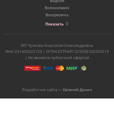
Видное
Волоколамск
Воскресенск
Показать
ИП Чулкова Анастасия Александровна
ИНН 331405822720 | ОГРН/ОГРНИП 325508100350519
| Не является публичной офертой
Разработчик сайта —
Евгений Донич