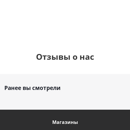
см)
1 330
895
1
руб.
895
руб.
руб.
Отзывы о нас
Ранее вы смотрели
Магазины