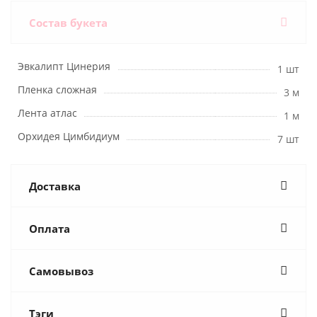
Состав букета
Эвкалипт Цинерия
1 шт
Пленка сложная
3 м
Лента атлас
1 м
Орхидея Цимбидиум
7 шт
Доставка
Оплата
Самовывоз
Тэги