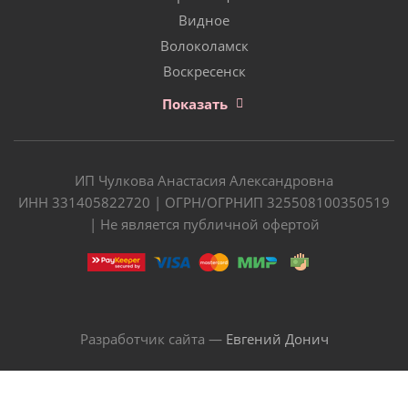
Видное
Волоколамск
Воскресенск
Показать
ИП Чулкова Анастасия Александровна
ИНН 331405822720 | ОГРН/ОГРНИП 325508100350519
| Не является публичной офертой
Разработчик сайта —
Евгений Донич