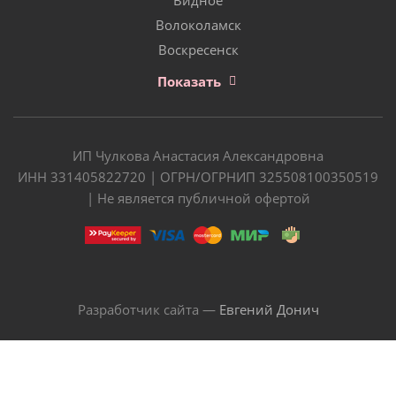
Волоколамск
Воскресенск
Показать
ИП Чулкова Анастасия Александровна
ИНН 331405822720 | ОГРН/ОГРНИП 325508100350519
| Не является публичной офертой
Разработчик сайта —
Евгений Донич