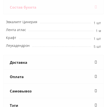
Состав букета
Эвкалипт Цинерия
1 шт
Лента атлас
1 м
Крафт
1 шт
Леукадендрон
5 шт
Доставка
Оплата
Самовывоз
Тэги