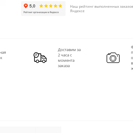
Наш рейтинг выполненных заказов
Яндексе
Ф
Доставим за
ная
2 часа с
 к
момента
заказа