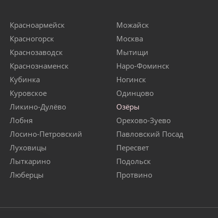
Красноармейск
Можайск
Красногорск
Москва
Краснозаводск
Мытищи
Краснознаменск
Наро-Фоминск
Кубинка
Ногинск
Куровское
Одинцово
Ликино-Дулёво
Озёры
Лобня
Орехово-Зуево
Лосино-Петровский
Павловский Посад
Луховицы
Пересвет
Лыткарино
Подольск
Люберцы
Протвино