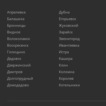
Апрелевка
Дубна
Балашиха
Егорьевск
Бронницы
Жуковский
Видное
Зарайск
Волоколамск
Звенигород
Воскресенск
Ивантеевка
Голицыно
Истра
Дедовск
Кашира
Дзержинский
Клин
Дмитров
Коломна
Долгопрудный
Королев
Домодедово
Котельники