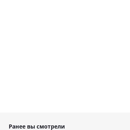
Шар
сердце I
гелиевый
love you
цифра 8
Сердце розовое
(45 см)
(40х102
фольгированный
см)
шар с гелием (45
см)
1 330
895
руб.
895
руб.
руб.
Ранее вы смотрели