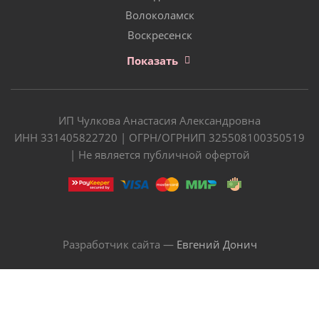
Волоколамск
Воскресенск
Показать
ИП Чулкова Анастасия Александровна
ИНН 331405822720 | ОГРН/ОГРНИП 325508100350519
| Не является публичной офертой
Разработчик сайта —
Евгений Донич